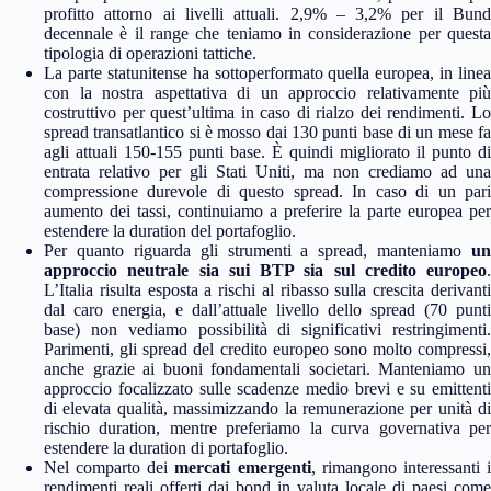
profitto attorno ai livelli attuali. 2,9% – 3,2% per il Bund
decennale è il range che teniamo in considerazione per questa
tipologia di operazioni tattiche.
La parte statunitense ha sottoperformato quella europea, in linea
con la nostra aspettativa di un approccio relativamente più
costruttivo per quest’ultima in caso di rialzo dei rendimenti. Lo
spread transatlantico si è mosso dai 130 punti base di un mese fa
agli attuali 150-155 punti base. È quindi migliorato il punto di
entrata relativo per gli Stati Uniti, ma non crediamo ad una
compressione durevole di questo spread. In caso di un pari
aumento dei tassi, continuiamo a preferire la parte europea per
estendere la duration del portafoglio.
Per quanto riguarda gli strumenti a spread, manteniamo
un
approccio neutrale sia sui BTP sia sul credito europeo
.
L’Italia risulta esposta a rischi al ribasso sulla crescita derivanti
dal caro energia, e dall’attuale livello dello spread (70 punti
base) non vediamo possibilità di significativi restringimenti.
Parimenti, gli spread del credito europeo sono molto compressi,
anche grazie ai buoni fondamentali societari. Manteniamo un
approccio focalizzato sulle scadenze medio brevi e su emittenti
di elevata qualità, massimizzando la remunerazione per unità di
rischio duration, mentre preferiamo la curva governativa per
estendere la duration di portafoglio.
Nel comparto dei
mercati emergenti
, rimangono interessanti 
rendimenti reali offerti dai bond in valuta locale di paesi come