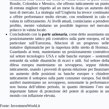
Brasile, Colombia e Messico, che offrono tatticamente un punto
di entrata migliore rispetto ad un mese fa dopo un aumento dei
tassi di mercato. La strategia sull’Ungheria ha invece continuato
a offrire performance molto elevate, con rendimenti in calo e
valuta in rafforzamento. Ai livelli attuali, cominciamo a prendere
profitto, mentre valutiamo un possibile ingresso nel mercato
polacco in valuta locale.
Concludendo con la
parte azionaria
, come detto assumiamo un
posizionamento tattico più costruttivo sulla parte europea, ed in
particolare sull’Eurozona, fiduciosi di un progresso nelle
trattative diplomatiche per la riapertura dello stretto di Hormuz.
Guardando ai temi, manteniamo un posizionamento costruttivo
sul settore tecnologico USA e sulle banche europee – sostenuti
entrambi da solide dinamiche di ricavi e utili. Sul settore della
difesa europea manteniamo un sovrappeso, seppur ridotto
tatticamente, usando i proventi di questa riduzione per finanziare
un aumento delle posizioni su banche europee e chiudere
tatticamente il sottopeso sulla parte consumer europea. Sui titoli
auriferi manteniamo un sovrappeso, nonostante la performance
non buona dell’ultimo periodo, in quanto riteniamo l’oro un
importante fattore di protezione del potere di acquisto in un
mondo con inflazione elevata.
Fonte: InvestmentWorld.it