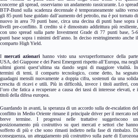
concerne gli spread, osserviamo un andamento rassicurante. Lo spread
BTP-Bund sulla scadenza decennale è temporaneamente salito verso
gli 85 punti base guidato dall’aumento del petrolio, ma è poi tornato di
nuovo in area 70 punti base, circa una decina di punti base sopra i
livelli pre-conflitto. Il credito si è dimostrato addirittura più resiliente,
con uno spread sulla parte Investment Grade di 77 punti base, 5-6
punti base sopra i minimi dell’anno. In deciso restringimento anche il
comparto High Yield.
I
mercati azionari
hanno visto una sovraperformance della parte
USA, del Giappone e dei Paesi Emergenti rispetto all’Europa, ma negli
ultimi giorni quest’ultima sta dando segni di maggiore vitalità. In
termini di temi, il comparto tecnologico, come detto, ha segnato
guadagni mensili nuovamente a doppia cifra, sostenuti da una solida
crescita di ricavi e utili. Più in difficoltà, invece i titoli auriferi, con
l’oro che fatica a recuperare a causa dei tassi di interesse elevati, e i
titoli della difesa europea.
Guardando in avanti, la speranza di un accordo sulla de-escalation del
conflitto in Medio Oriente rimane il principale driver per il mercato nel
breve termine. I progressi nelle trattative suggeriscono un
posizionamento più costruttivo su quei mercati e settori che hanno
sofferto di più e che sono rimasti indietro nella fase di rimbalzo. Di
conseguenza, un atteggiamento più costruttivo sulla parte di Eurozona