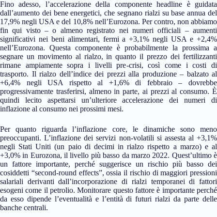
Fino adesso, l’accelerazione della componente headline è guidata
dall’aumento dei bene energetici, che segnano rialzi su base annua del
17,9% negli USA e del 10,8% nell’Eurozona. Per contro, non abbiamo
fin qui visto – o almeno registrato nei numeri officiali – aumenti
significativi nei beni alimentari, fermi a +3,1% negli USA e +2,4%
nell’Eurozona. Questa componente è probabilmente la prossima a
segnare un movimento al rialzo, in quanto il prezzo dei fertilizzanti
rimane ampiamente sopra i livelli pre-crisi, così come i costi di
trasporto. Il rialzo dell’indice dei prezzi alla produzione – balzato al
+6,4% negli USA rispetto al +1,6% di febbraio – dovrebbe
progressivamente trasferirsi, almeno in parte, ai prezzi al consumo. È
quindi lecito aspettarsi un’ulteriore accelerazione dei numeri di
inflazione al consumo nei prossimi mesi.
Per quanto riguarda l’inflazione core, le dinamiche sono meno
preoccupanti. L’inflazione dei servizi non-volatili si assesta al +3,1%
negli Stati Uniti (un paio di decimi in rialzo rispetto a marzo) e al
+3,0% in Eurozona, il livello più basso da marzo 2022. Quest’ultimo è
un fattore importante, perché suggerisce un rischio più basso dei
cosiddetti “second-round effects”, ossia il rischio di maggiori pressioni
salariali derivanti dall’incorporazione di rialzi temporanei di fattori
esogeni come il petrolio. Monitorare questo fattore è importante perché
da esso dipende l’eventualità e l’entità di futuri rialzi da parte delle
banche centrali.