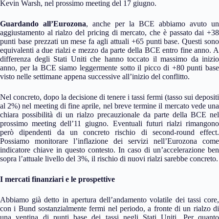
Kevin Warsh, nel prossimo meeting del 17 giugno.
Guardando all’Eurozona
, anche per la BCE abbiamo avuto un
aggiustamento al rialzo del pricing di mercato, che è passato dai +38
punti base prezzati un mese fa agli attuali +65 punti base. Questi sono
equivalenti a due rialzi e mezzo da parte della BCE entro fine anno. A
differenza degli Stati Uniti che hanno toccato il massimo da inizio
anno, per la BCE siamo leggermente sotto il picco di +80 punti base
visto nelle settimane appena successive all’inizio del conflitto.
Nel concreto, dopo la decisione di tenere i tassi fermi (tasso sui depositi
al 2%) nel meeting di fine aprile, nel breve termine il mercato vede una
chiara possibilità di un rialzo precauzionale da parte della BCE nel
prossimo meeting dell’11 giugno. Eventuali futuri rialzi rimangono
però dipendenti da un concreto rischio di second-round effect.
Possiamo monitorare l’inflazione dei servizi nell’Eurozona come
indicatore chiave in questo contesto. In caso di un’accelerazione ben
sopra l’attuale livello del 3%, il rischio di nuovi rialzi sarebbe concreto.
I mercati finanziari e le prospettive
Abbiamo già detto in apertura dell’andamento volatile dei tassi core,
con i Bund sostanzialmente fermi nel periodo, a fronte di un rialzo di
una ventina di punti base dei tassi negli Stati Uniti. Per quanto