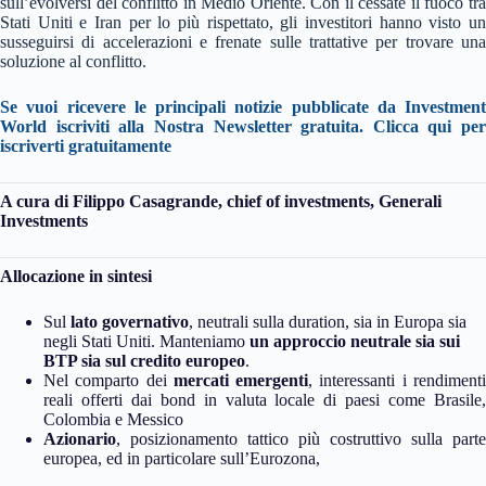
sull’evolversi del conflitto in Medio Oriente. Con il cessate il fuoco tra
Stati Uniti e Iran per lo più rispettato, gli investitori hanno visto un
susseguirsi di accelerazioni e frenate sulle trattative per trovare una
soluzione al conflitto.
Se vuoi ricevere le principali notizie pubblicate da Investment
World iscriviti alla Nostra Newsletter gratuita. Clicca qui per
iscriverti gratuitamente
A cura di Filippo Casagrande, chief of investments, Generali
Investments
Allocazione in sintesi
Sul
lato governativo
, neutrali sulla duration, sia in Europa sia
negli Stati Uniti. Manteniamo
un approccio neutrale sia sui
BTP sia sul credito europeo
.
Nel comparto dei
mercati emergenti
, interessanti i rendiment
reali offerti dai bond in valuta locale di paesi come Brasile,
Colombia e Messico
Azionario
, posizionamento tattico più costruttivo sulla parte
europea, ed in particolare sull’Eurozona,