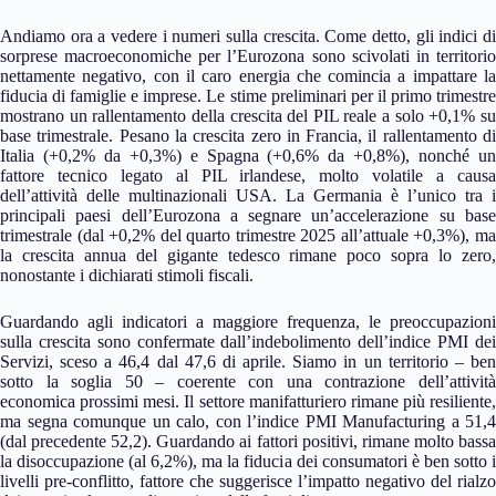
Andiamo ora a vedere i numeri sulla crescita. Come detto, gli indici di
sorprese macroeconomiche per l’Eurozona sono scivolati in territorio
nettamente negativo, con il caro energia che comincia a impattare la
fiducia di famiglie e imprese. Le stime preliminari per il primo trimestre
mostrano un rallentamento della crescita del PIL reale a solo +0,1% su
base trimestrale. Pesano la crescita zero in Francia, il rallentamento di
Italia (+0,2% da +0,3%) e Spagna (+0,6% da +0,8%), nonché un
fattore tecnico legato al PIL irlandese, molto volatile a causa
dell’attività delle multinazionali USA. La Germania è l’unico tra i
principali paesi dell’Eurozona a segnare un’accelerazione su base
trimestrale (dal +0,2% del quarto trimestre 2025 all’attuale +0,3%), ma
la crescita annua del gigante tedesco rimane poco sopra lo zero,
nonostante i dichiarati stimoli fiscali.
Guardando agli indicatori a maggiore frequenza, le preoccupazioni
sulla crescita sono confermate dall’indebolimento dell’indice PMI dei
Servizi, sceso a 46,4 dal 47,6 di aprile. Siamo in un territorio – ben
sotto la soglia 50 – coerente con una contrazione dell’attività
economica prossimi mesi. Il settore manifatturiero rimane più resiliente,
ma segna comunque un calo, con l’indice PMI Manufacturing a 51,4
(dal precedente 52,2). Guardando ai fattori positivi, rimane molto bassa
la disoccupazione (al 6,2%), ma la fiducia dei consumatori è ben sotto i
livelli pre-conflitto, fattore che suggerisce l’impatto negativo del rialzo