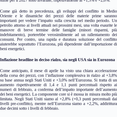
stime per il 2027 sono invariate, rispettivamente al +1,3% e +2,0%.
Come già detto in precedenza, gli sviluppi del conflitto in Medio
Oriente e le dinamiche dei prezzi delle materie prime saranno
importanti per vedere l’impatto sulla crescita nel medio periodo. Un
petrolio attorno ai livelli attuali nei prossimi mesi, una volta esaurite le
manovre di breve termine delle famiglie (minori risparmi, più
indebitamento), porterebbe verosimilmente ad un rallentamento dei
consumi. Per contro, una rapida e duratura soluzione del conflitto
aiuterebbe soprattutto l’Eurozona, più dipendente dall’importazione di
beni energetici.
Inflazione headline in deciso rialzo, sia negli USA sia in Eurozona
Come anticipato, il mese di aprile ha visto una chiara accelerazione
della corsa dei prezzi, con l’inflazione complessiva in rialzo al +3,8%
su base annua negli Stati Uniti e +3,0% nell’Eurozona. Si tratta di un
aumento rispettivamente di 1,4 e 1,1 punti percentuali rispetto ai
numeri di febbraio, a conferma dell’impatto importante dell’aumento
dei beni energetici. La componente core si è mossa in misura molto più
limitata. Negli Stati Uniti siamo al +2,8% (+0,3 punti percentuali dai
livelli pre-conflitto), mentre nell’Eurozona siamo a +2,2%, addirittura
due decimi sotto i livelli di febbraio.