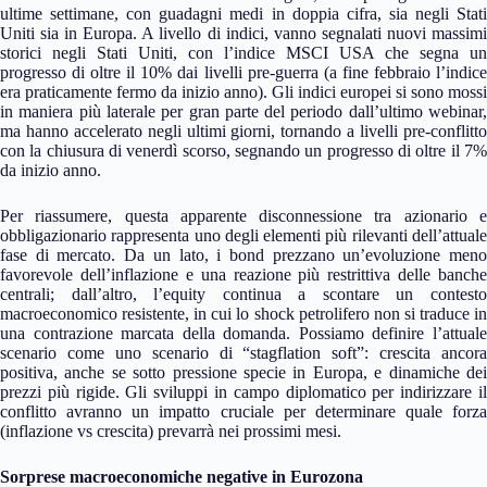
ultime settimane, con guadagni medi in doppia cifra, sia negli Stati
Uniti sia in Europa. A livello di indici, vanno segnalati nuovi massimi
storici negli Stati Uniti, con l’indice MSCI USA che segna un
progresso di oltre il 10% dai livelli pre-guerra (a fine febbraio l’indice
era praticamente fermo da inizio anno). Gli indici europei si sono mossi
in maniera più laterale per gran parte del periodo dall’ultimo webinar,
ma hanno accelerato negli ultimi giorni, tornando a livelli pre-conflitto
con la chiusura di venerdì scorso, segnando un progresso di oltre il 7%
da inizio anno.
Per riassumere, questa apparente disconnessione tra azionario e
obbligazionario rappresenta uno degli elementi più rilevanti dell’attuale
fase di mercato. Da un lato, i bond prezzano un’evoluzione meno
favorevole dell’inflazione e una reazione più restrittiva delle banche
centrali; dall’altro, l’equity continua a scontare un contesto
macroeconomico resistente, in cui lo shock petrolifero non si traduce in
una contrazione marcata della domanda. Possiamo definire l’attuale
scenario come uno scenario di “stagflation soft”: crescita ancora
positiva, anche se sotto pressione specie in Europa, e dinamiche dei
prezzi più rigide. Gli sviluppi in campo diplomatico per indirizzare il
conflitto avranno un impatto cruciale per determinare quale forza
(inflazione vs crescita) prevarrà nei prossimi mesi.
Sorprese macroeconomiche negative in Eurozona