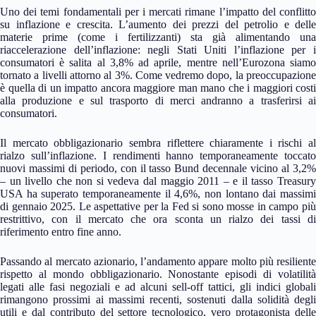
Uno dei temi fondamentali per i mercati rimane l’impatto del conflitto
su inflazione e crescita. L’aumento dei prezzi del petrolio e delle
materie prime (come i fertilizzanti) sta già alimentando una
riaccelerazione dell’inflazione: negli Stati Uniti l’inflazione per i
consumatori è salita al 3,8% ad aprile, mentre nell’Eurozona siamo
tornato a livelli attorno al 3%. Come vedremo dopo, la preoccupazione
è quella di un impatto ancora maggiore man mano che i maggiori costi
alla produzione e sul trasporto di merci andranno a trasferirsi ai
consumatori.
Il mercato obbligazionario sembra riflettere chiaramente i rischi al
rialzo sull’inflazione. I rendimenti hanno temporaneamente toccato
nuovi massimi di periodo, con il tasso Bund decennale vicino al 3,2%
– un livello che non si vedeva dal maggio 2011 – e il tasso Treasury
USA ha superato temporaneamente il 4,6%, non lontano dai massimi
di gennaio 2025. Le aspettative per la Fed si sono mosse in campo più
restrittivo, con il mercato che ora sconta un rialzo dei tassi di
riferimento entro fine anno.
Passando al mercato azionario, l’andamento appare molto più resiliente
rispetto al mondo obbligazionario. Nonostante episodi di volatilità
legati alle fasi negoziali e ad alcuni sell‑off tattici, gli indici globali
rimangono prossimi ai massimi recenti, sostenuti dalla solidità degli
utili e dal contributo del settore tecnologico, vero protagonista delle