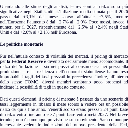
Guardando alle stime degli analisti, le revisioni al rialzo sono più
significative negli Stati Uniti. L’inflazione media stimata per il 2026
passa dal +3,1% del mese scorso all’attuale +3,5%, mentre
nell’Eurozona l’aumento è dal +2,7% al +2,9%. Poco mossi, invece, i
numeri per il 2027, rispettivamente dal +2,5% al +2,4% negli Stati
Uniti e dal +2,0% al +2,1% nell’Eurozona.
Le politiche monetarie
Pur nell’attuale contesto di volatilità dei mercati, il pricing di mercato
per
la Federal Reserve
è diventato decisamente meno accomodante. I
rialzo dell’inflazione – sia nei prezzi al consumo sia nei prezzi alla
produzione – e la resilienza dell’economia statunitense hanno reso
improbabili i tagli dei tassi prezzati in precedenza. Inoltre, all’interno
dello stesso FOMC, diversi membri sembrano poco propensi ad
indicare la possibilità di tagli in questo contesto.
Dati questi elementi, il pricing di mercato è passato da uno scenario di
tassi leggermente in ribasso il mese scorso a vedere ora un possibile
rialzo da qui a fine anno. Venerdì scorso erano prezzati 24 punti base
di rialzo entro fine anno e 37 punti base entro metà 2027. Nel breve
termine, non è comunque previsto nessun movimento. Sarà comunque
interessante vedere le indicazioni del nuovo presidente della Fed,