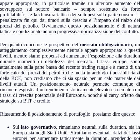
appare appropriato, in particolare tramite un ulteriore aumento del
sovrappeso sul settore bancario – sempre sostenuto da forte
profittabilità – e la chiusura tattica dei sottopesi sulla parte consumi –
penalizzata fin qui dai timori sulla crescita e l’impatto del rialzo dei
prezzi del petrolio. Ovviamente questo posizionamento è di natura
tattica e condizionato ad una progressiva normalizzazione del conflitto.
Per quanto concerne le prospettive del
mercato obbligazionario
, un
atteggiamento complessivamente neutrale appare appropriato a questi
livelli, mentre siamo propensi ad aumentare l’esposizione alla duration
durante momenti di debolezza del mercato. I tassi europei sono
attualmente sulla parte bassa del recente trading range e a meno di un
forte calo dei prezzi del petrolio che metta in archivio i possibili rialzi
della BCE, non crediamo che ci sia spazio per un calo materiale dai
livelli attuali. Un posizionamento neutrale permette comunque di
rimanere esposti ad un rendimento storicamente elevato e coerente con
i tassi di crescita potenziale dell’Eurozona, nonché al carry offerto da
strategie su BTP e credito.
Riassumendo il posizionamento di portafoglio, possiamo dire questo:
Sul
lato governativo
, rimaniamo neutrali sulla duration, sia in
Europa sia negli Stati Uniti. Sfruttiamo eventuali rialzi dei tassi
europei per aumentare tatticamente la duration, prendendo poi