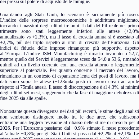
dei prezzi sul potere di acquisto delle famiglie.
Guardando agli Stati Uniti, lo scenario è sicuramente più roseo.
L’indice delle sorprese macroeconomiche è addirittura migliorato,
toccando i massimi degli ultimi tre anni. I dati del Pil reale nel primo
trimestre sono stati leggermente inferiori alle attese (+2,0%
annualizzato vs +2,3%), ma il tasso di crescita annua si è assestato al
+2,7%, più del triplo rispetto ai ritmi di crescita dell’Eurozona. Gli
indici di fiducia delle imprese rimangono più supportivi rispetto
all’Europa. L’indice ISM Manufacturing è rimasto invariato a 52,7,
mentre quello dei Servizi è leggermente sceso da 54,0 a 53,6, rimando
quindi ad un livello coerente con una crescita attorno o leggermente
superiore al potenziale. Per quanto concerne il mercato del lavoro,
rimaniamo in un contesto di espansione lenta dei posti di lavoro, ma i
dati sono sopra le attese (+123mila posti di lavoro creati ad aprile
rispetto ai 75mila attesi). Il tasso di disoccupazione è al 4,3%, ai minimi
degli ultimi sei mesi, suggerendo che la fase di maggiore debolezza di
fine 2025 sia alle spalle.
Nonostante questa divergenza nei dati più recenti, le stime degli analisti
non sembrano distinguere molto tra le due aree, che subiscono
entrambe una leggera revisione al ribasso nelle stime di crescita per il
2026. Per l’Eurozona passiamo dal +0,9% stimato il mese precedente
all’attuale +0,8%; per gli Stati Uniti si passa dal +2,2% al +2,1%. Le