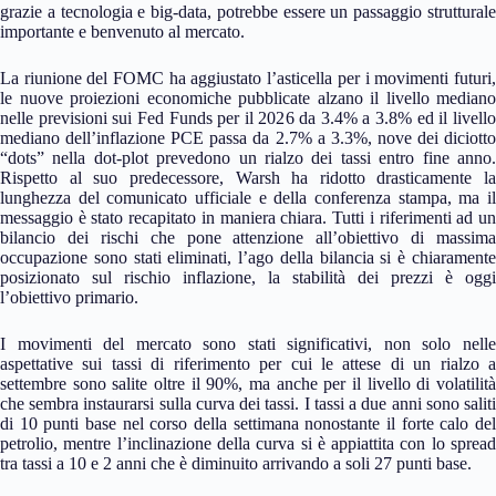
grazie a tecnologia e big-data, potrebbe essere un passaggio strutturale
importante e benvenuto al mercato.
La riunione del FOMC ha aggiustato l’asticella per i movimenti futuri,
le nuove proiezioni economiche pubblicate alzano il livello mediano
nelle previsioni sui Fed Funds per il 2026 da 3.4% a 3.8% ed il livello
mediano dell’inflazione PCE passa da 2.7% a 3.3%, nove dei diciotto
“dots” nella dot-plot prevedono un rialzo dei tassi entro fine anno.
Rispetto al suo predecessore, Warsh ha ridotto drasticamente la
lunghezza del comunicato ufficiale e della conferenza stampa, ma il
messaggio è stato recapitato in maniera chiara. Tutti i riferimenti ad un
bilancio dei rischi che pone attenzione all’obiettivo di massima
occupazione sono stati eliminati, l’ago della bilancia si è chiaramente
posizionato sul rischio inflazione, la stabilità dei prezzi è oggi
l’obiettivo primario.
I movimenti del mercato sono stati significativi, non solo nelle
aspettative sui tassi di riferimento per cui le attese di un rialzo a
settembre sono salite oltre il 90%, ma anche per il livello di volatilità
che sembra instaurarsi sulla curva dei tassi. I tassi a due anni sono saliti
di 10 punti base nel corso della settimana nonostante il forte calo del
petrolio, mentre l’inclinazione della curva si è appiattita con lo spread
tra tassi a 10 e 2 anni che è diminuito arrivando a soli 27 punti base.