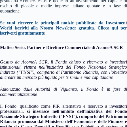
gestito da AcomeA SGR e dedicato all’investimento nel capitale di
rischio di piccole e medie imprese italiane quotate e in fase di
quotazione.
Se vuoi ricevere le principali notizie pubblicate da Investment
World iscriviti alla Nostra Newsletter gratuita. Clicca qui per
iscriverti gratuitamente
Matteo Serio, Partner e Direttore Commerciale di AcomeA SGR
Gestito da AcomeA SGR, il Fondo chiuso e riservato a investitori
istituzionali, rientra nell’iniziativa del Fondo Nazionale Strategico
Indiretto (“FNSI”), comparto di Patrimonio Rilancio, con l’obiettivo
di creare un mercato più liquido per le small e mid-cap italiane
Autorizzato dalle Autorità di Vigilanza, il Fondo è in fase di
commercializzazione
Il Fondo, qualificato come PIR alternativo e riservato a investitori
professionali,
si inserisce nell’ambito dell’iniziativa del Fond
Nazionale Strategico Indiretto (“FNSI”), comparto del Patrimonio
Rilancio promosso dal Ministero dell’Economia e delle Finanze e
gestito da Cassa Depositi e Prestiti
, con l’obiettivo di sostenere il