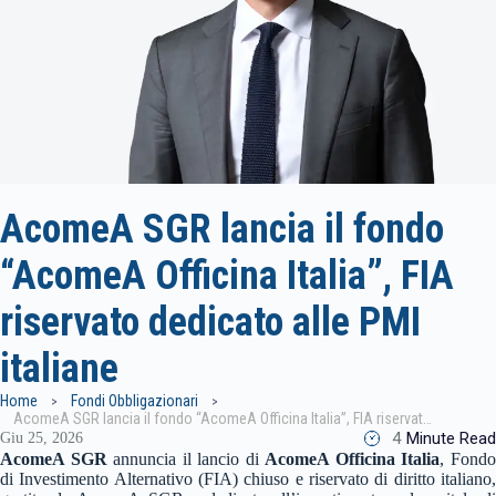
AcomeA SGR lancia il fondo
“AcomeA Officina Italia”, FIA
riservato dedicato alle PMI
italiane
Home
Fondi Obbligazionari
AcomeA SGR lancia il fondo “AcomeA Officina Italia”, FIA riservato dedicato alle PMI italiane
4
Minute Read
Giu 25, 2026
AcomeA SGR
annuncia il lancio di
AcomeA Officina Italia
, Fond
di Investimento Alternativo (FIA) chiuso e riservato di diritto italiano,