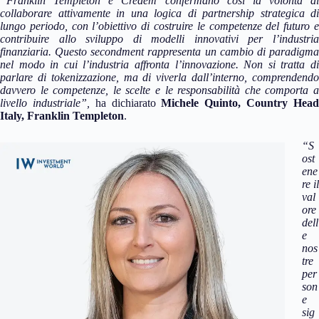
“Franklin Templeton e Credem confermano così la volontà di
collaborare attivamente in una logica di partnership strategica di
lungo periodo, con l’obiettivo di costruire le competenze del futuro e
contribuire allo sviluppo di modelli innovativi per l’industria
finanziaria. Questo secondment rappresenta un cambio di paradigma
nel modo in cui l’industria affronta l’innovazione. Non si tratta di
parlare di tokenizzazione, ma di viverla dall’interno, comprendendo
davvero le competenze, le scelte e le responsabilità che comporta a
livello industriale”,
ha dichiarato
Michele Quinto, Country Hea
Italy, Franklin Templeton
.
“S
ost
ene
re il
val
ore
dell
e
nos
tre
per
son
e
sig