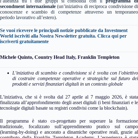
l’alleanza tra i due gruppi si consolida con il
programma d
secondment internazionale
(un’iniziativa di reciproca condivisione di
conoscenze e scambio di competenze attraverso un temporaneo
periodo lavorativo all’estero).
Se vuoi ricevere le principali notizie pubblicate da Investment
World iscriviti alla Nostra Newsletter gratuita.
Clicca qui per
iscriverti gratuitamente
Michele Quinto, Country Head Italy, Franklin Templeton
L’iniziativa di scambio e condivisione si è svolta con l’obiettivo
di costruire competenze operative e strategiche sul futuro dei
prodotti e servizi finanziari digitali in un contesto globale
L’iniziativa, che si è svolta dal 27 aprile al 7 maggio 2026, è stata
finalizzata all’approfondimento degli asset digitali (i beni finanziari e le
tecnologie digitali basate su registri condivisi come la blockchain).
Il programma è stato co-progettato per superare la formazione
tradizionale, focalizzato sull’apprendimento pratico sul campo
(learning-by-doing) e ancorato a dinamiche operative reali, grazie al
contributo della Franklin Templeton Academy. L’esperienza è stata